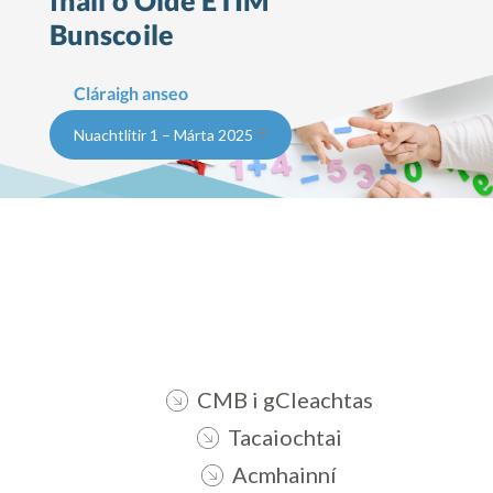
fháil ó Oide ETIM
Bunscoile
Cláraigh anseo
Nuachtlitir 1 – Márta 2025
CMB i gCleachtas
Tacaiochtai
Acmhainní