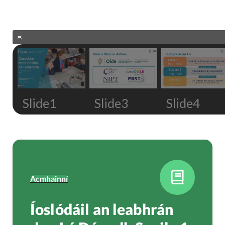
Slide1
Slide3
Slide4
Acmhainní
Íoslódáil an leabhrán