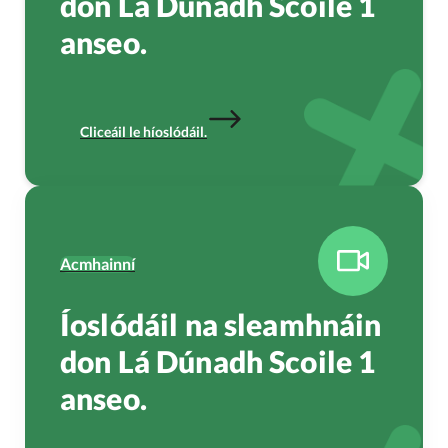
don Lá Dúnadh Scoile 1
anseo.
Cliceáil le híoslódáil.
Acmhainní
Íoslódáil na sleamhnáin
don Lá Dúnadh Scoile 1
anseo.