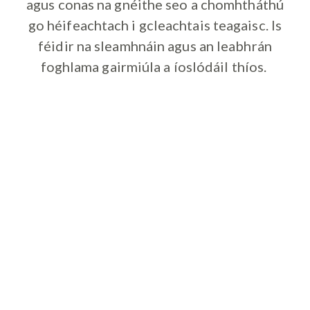
agus conas na gnéithe seo a chomhtháthú
go héifeachtach i gcleachtais teagaisc. Is
féidir na sleamhnáin agus an leabhrán
foghlama gairmiúla a íoslódáil thíos.