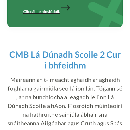
Cliceáil le híoslódáil.
CMB Lá Dúnadh Scoile 2 Cur
i bhfeidhm
Maireann an t-imeacht aghaidh ar aghaidh
foghlama gairmiúla seo lá iomlán. Tógann sé
, ar na bunchlocha a leagadh le linn Lá
Dúnadh Scoile a hAon. Fiosróidh múinteoirí
na hathruithe sainiúla ábhair sna
snáitheanna Ailgéabar agus Cruth agus Spás