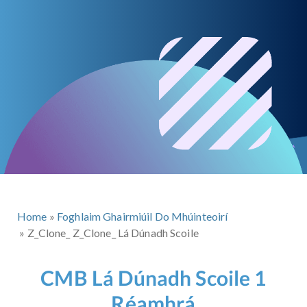
Home
Foghlaim Ghairmiúil Do Mhúinteoirí
Z_Clone_ Z_Clone_ Lá Dúnadh Scoile
CMB Lá Dúnadh Scoile 1
Réamhrá