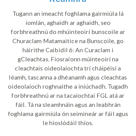
Tugann an imeacht foghlama gairmiúla lá
iomlán, aghaidh ar aghaidh, seo
forbhreathnú do mhúinteoirí bunscoile ar
Churaclam Matamaitice na Bunscoile, go
háirithe Caibidil 6: An Curaclam i
gCleachtas. Fiosraíonn múinteoirí na
cleachtais oideolaíochta trí cháipéisí a
léamh, tascanna a dhéanamh agus cleachtas
oideolaíoch roghnaithe a iniúchadh. Tugadh
forbhreathnú ar na tacaíochtaí FGL atá ar
fáil. Tá na sleamhnáin agus an leabhrán
foghlama gairmiúla ón seimineár ar fáil agus
le híoslódáil thíos.