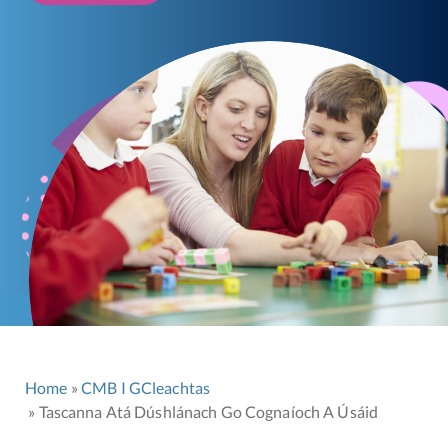
Home
CMB I GCleachtas
Tascanna Atá Dúshlánach Go Cognaíoch A Úsáid