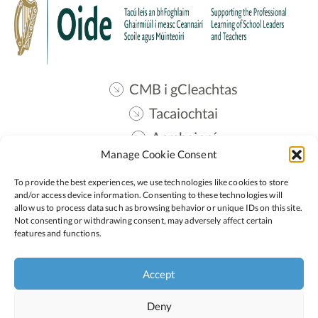
CMB i gCleachtas
Tacaiochtai
Acmhainní
Manage Cookie Consent
Teangmháil
To provide the best experiences, we use technologies like cookies to store
Oide STEM
and/or access device information. Consenting to these technologies will
allow us to process data such as browsing behavior or unique IDs on this site.
Not consenting or withdrawing consent, may adversely affect certain
features and functions.
Lean:
Accept
Polasaí Príobháideachais
Polasaí Fianáin
Deny