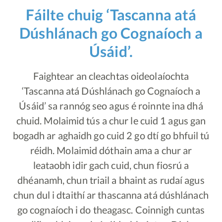
Fáilte chuig ‘Tascanna atá
Dúshlánach go Cognaíoch​ a
Úsáid’.
Faightear an cleachtas oideolaíochta
‘Tascanna atá Dúshlánach go Cognaíoch a
Úsáid’ sa rannóg seo agus é roinnte ina dhá
chuid. Molaimid tús a chur le cuid 1 agus gan
bogadh ar aghaidh go cuid 2 go dtí go bhfuil tú
réidh. Molaimid dóthain ama a chur ar
leataobh idir gach cuid, chun fiosrú a
dhéanamh, chun triail a bhaint as rudaí agus
chun dul i dtaithí ar thascanna atá dúshlánach
go cognaíoch i do theagasc. Coinnigh cuntas