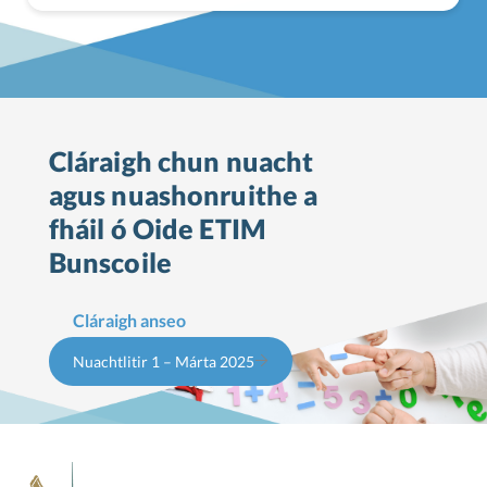
Cláraigh chun nuacht
agus nuashonruithe a
fháil ó Oide ETIM
Bunscoile
Cláraigh anseo
Nuachtlitir 1 – Márta 2025