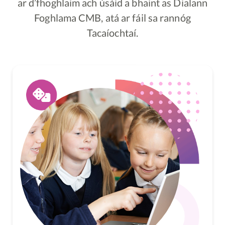
ar d’fhoghlaim ach úsáid a bhaint as Dialann
Foghlama CMB, atá ar fáil sa rannóg
Tacaíochtaí.