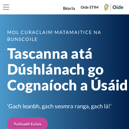
Oide ETIM
Béarla
MOL CURACLAIM MATAMAITICE NA
BUNSCOILE
Tascanna atá
Dúshlánach go
Cognaíoch a Úsáid
‘Gach leanbh, gach seomra ranga, gach lá!’
Tuilleadh Eolais