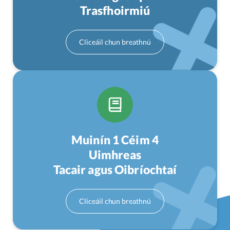
Trasfhoirmiú
Muinín 1 Céim 4
Uimhreas
Tacair agus Oibríochtaí