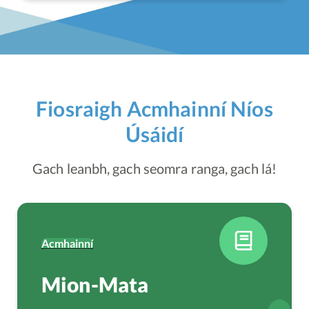
Fiosraigh Acmhainní Níos
Úsáidí
Gach leanbh, gach seomra ranga, gach lá!
Acmhainní
Mion-Mata