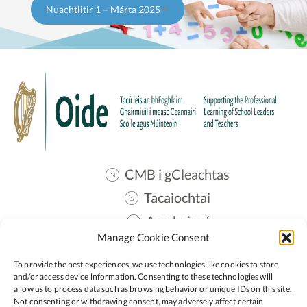
Nuachtlitir 1 – Márta 2025
CMB i gCleachtas
Tacaiochtai
Acmhainní
Manage Cookie Consent
Teangmháil
To provide the best experiences, we use technologies like cookies to store
Oide STEM
and/or access device information. Consenting to these technologies will
allow us to process data such as browsing behavior or unique IDs on this site.
Not consenting or withdrawing consent, may adversely affect certain