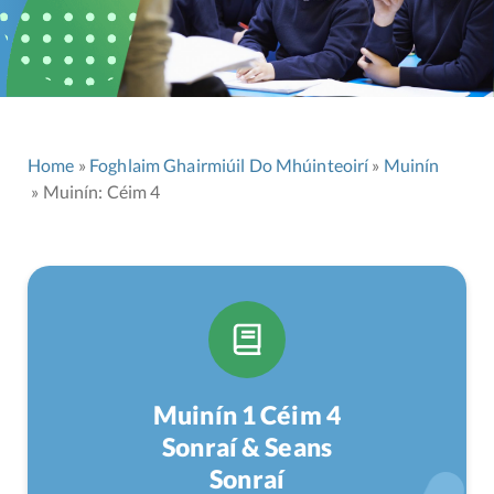
Home
Foghlaim Ghairmiúil Do Mhúinteoirí
Muinín
Muinín: Céim 4
Muinín 1 Céim 4
Sonraí & Seans
Sonraí