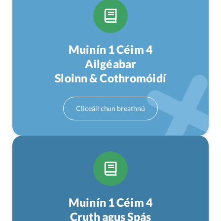
Muinín 1 Céim 4
Ailgéabar
Sloinn & Cothromóidí
Muinín 1 Céim 4
Cruth agus Spás