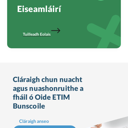
Eiseamláirí
Tuilleadh Eolais
Cláraigh chun nuacht
agus nuashonruithe a
fháil ó Oide ETIM
Bunscoile
Cláraigh anseo