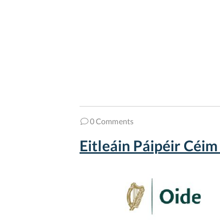
0 Comments
Eitleáin Páipéir Céi