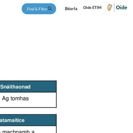
Oide ETIM
Béarla
Find & Filter